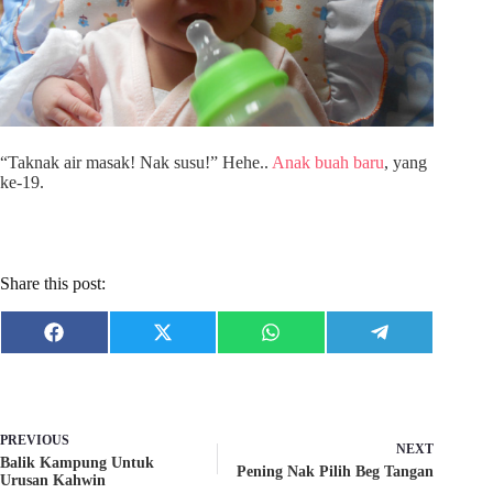
“Taknak air masak! Nak susu!” Hehe..
Anak buah baru
, yang
ke-19.
Share this post:
Share
Share
Share
Share
F
X
W
T
on
on
on
on
a
(
h
e
c
T
a
l
e
w
t
e
b
i
s
g
o
t
A
r
o
t
p
a
PREVIOUS
NEXT
k
e
p
m
Balik Kampung Untuk
r
Pening Nak Pilih Beg Tangan
Urusan Kahwin
)