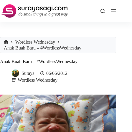
Skip
to
content
Wordless Wednesday
Home
Anak Buah Baru – #WordlessWednesday
Anak Buah Baru – #WordlessWednesday
Suraya
06/06/2012
Wordless Wednesday