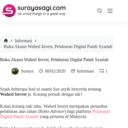
Skip
to
content
Informasi
Home
Buka Akaun Wahed Invest, Pelaburan Digital Patuh Syariah
Buka Akaun Wahed Invest, Pelaburan Digital Patuh Syariah
Suraya
08/02/2020
Informasi
1
Sejak beberapa hari ni suami Sue asyik bercerita tentang
Wahed Invest
je. Korang pernah dengar tak?
Kalau korang nak tahu, Wahed Invest merupakan penasihat
pelaburan atas talian (
Robo-Advisor
) bagi platform
Pelaburan
Digital Patuh Syariah
yang pertama di Malaysia.