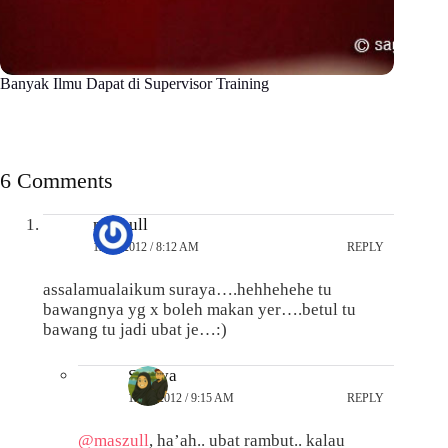
Banyak Ilmu Dapat di Supervisor Training
6 Comments
maszull
12/08/2012 / 8:12 AM
REPLY
assalamualaikum suraya….hehhehehe tu
bawangnya yg x boleh makan yer….betul tu
bawang tu jadi ubat je…:)
Suraya
12/08/2012 / 9:15 AM
REPLY
@maszull
, ha’ah.. ubat rambut.. kalau