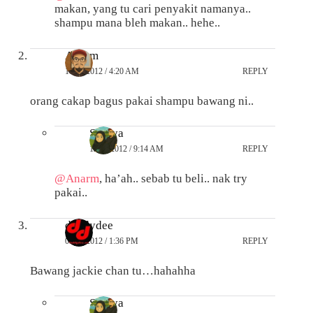
makan, yang tu cari penyakit namanya..
shampu mana bleh makan.. hehe..
Anarm
11/08/2012 / 4:20 AM
REPLY
orang cakap bagus pakai shampu bawang ni..
Suraya
12/08/2012 / 9:14 AM
REPLY
@Anarm
, ha’ah.. sebab tu beli.. nak try
pakai..
daddydee
09/08/2012 / 1:36 PM
REPLY
Bawang jackie chan tu…hahahha
Suraya