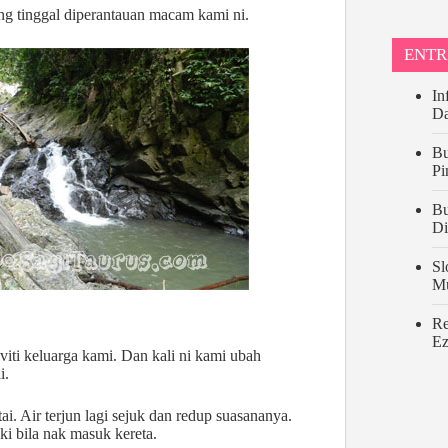
ng tinggal diperantauan macam kami ni.
ENTR
In
Da
Bu
Pi
Bu
Di
Sl
M
Re
Ez
iviti keluarga kami. Dan kali ni kami ubah
i.
ai. Air terjun lagi sejuk dan redup suasananya.
aki bila nak masuk kereta.