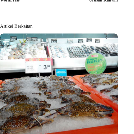
WordPress
Urusan Kahwin
)
Artikel Berkaitan