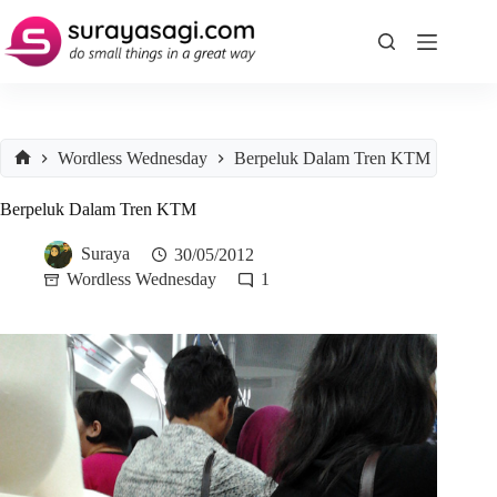
Skip
to
content
Wordless Wednesday
Berpeluk Dalam Tren KTM
Home
Berpeluk Dalam Tren KTM
Suraya
30/05/2012
Wordless Wednesday
1