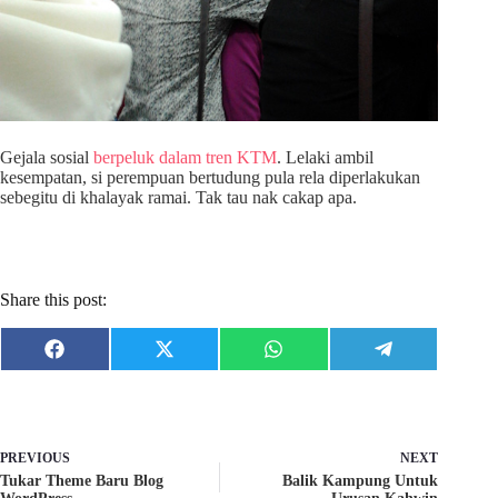
Gejala sosial
berpeluk dalam tren KTM
. Lelaki ambil
kesempatan, si perempuan bertudung pula rela diperlakukan
sebegitu di khalayak ramai. Tak tau nak cakap apa.
Share this post:
Share
Share
Share
Share
F
X
W
T
on
on
on
on
a
(
h
e
c
T
a
l
e
w
t
e
b
i
s
g
o
t
A
r
o
t
p
a
PREVIOUS
NEXT
k
e
p
m
Tukar Theme Baru Blog
Balik Kampung Untuk
r