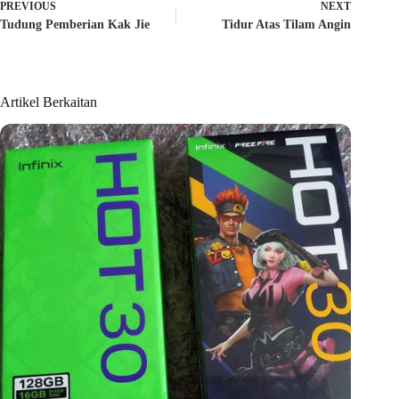
o
t
p
a
PREVIOUS
NEXT
k
e
p
m
Tudung Pemberian Kak Jie
Tidur Atas Tilam Angin
r
)
Artikel Berkaitan