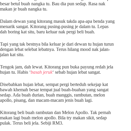
besar betul buah nangka tu. Bau dia pun sedap. Rasa nak
makan je buah nangka tu.
Dalam dewan yang kitorang masuk takda apa-apa benda yang
menarik sangat. Kitorang pusing-pusing je dalam tu. Lepas
dah boring kat situ, baru keluar nak pergi beli buah.
Tapi yang tak bestnya bila keluar je dari dewan tu hujan turun
dengan lebat selebat lebatnya. Terus hilang mood nak jalan-
jalan kat situ.
Tengok jam, dah lewat. Kitorang pun buka payung redah jela
hujan tu. Habis ‘
basah jeruk
‘ sebab hujan lebat sangat.
Disebabkan hujan lebat, sempat pergi berteduh sekejap kat
bawah khemah besar tempat jual buah-buahan yang sangat
sedap. Ada buah durian, buah manggis, rambutan, melon
apollo, pisang, dan macam-macam jenis buah lagi.
Kitorang beli buah rambutan dan Melon Apollo. Tak pernah
makan lagi buah melon apollo. Bila try makan sikit, sedap
pulak. Terus beli jela. Sebiji RM3.