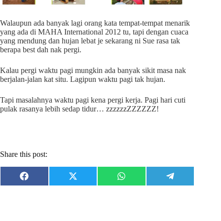
Walaupun ada banyak lagi orang kata tempat-tempat menarik
yang ada di MAHA International 2012 tu, tapi dengan cuaca
yang mendung dan hujan lebat je sekarang ni Sue rasa tak
berapa best dah nak pergi.
Kalau pergi waktu pagi mungkin ada banyak sikit masa nak
berjalan-jalan kat situ. Lagipun waktu pagi tak hujan.
Tapi masalahnya waktu pagi kena pergi kerja. Pagi hari cuti
pulak rasanya lebih sedap tidur… zzzzzzZZZZZZ!
Share this post:
Share
Share
Share
Share
F
X
W
T
on
on
on
on
a
(
h
e
c
T
a
l
e
w
t
e
b
i
s
g
o
t
A
r