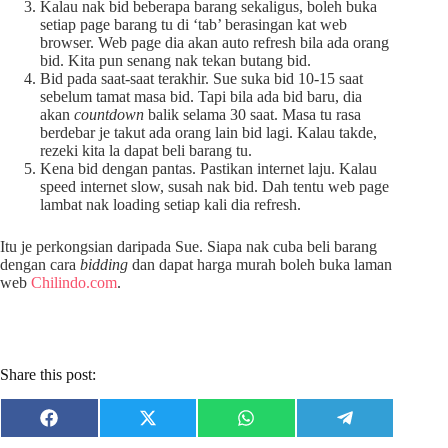
Kalau nak bid beberapa barang sekaligus, boleh buka
setiap page barang tu di ‘tab’ berasingan kat web
browser. Web page dia akan auto refresh bila ada orang
bid. Kita pun senang nak tekan butang bid.
Bid pada saat-saat terakhir. Sue suka bid 10-15 saat
sebelum tamat masa bid. Tapi bila ada bid baru, dia
akan
countdown
balik selama 30 saat. Masa tu rasa
berdebar je takut ada orang lain bid lagi. Kalau takde,
rezeki kita la dapat beli barang tu.
Kena bid dengan pantas. Pastikan internet laju. Kalau
speed internet slow, susah nak bid. Dah tentu web page
lambat nak loading setiap kali dia refresh.
Itu je perkongsian daripada Sue. Siapa nak cuba beli barang
dengan cara
bidding
dan dapat harga murah boleh buka laman
web
Chilindo.com
.
Share this post:
Share
Share
Share
Share
F
X
W
T
on
on
on
on
a
(
h
e