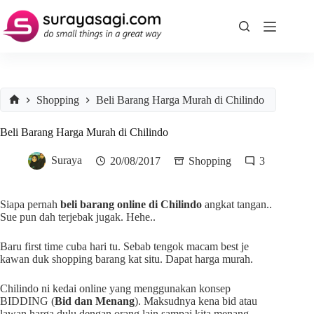
Skip
to
content
Shopping
Beli Barang Harga Murah di Chilindo
Home
Beli Barang Harga Murah di Chilindo
Suraya
20/08/2017
Shopping
3
Siapa pernah
beli barang online di Chilindo
angkat tangan..
Sue pun dah terjebak jugak. Hehe..
Baru first time cuba hari tu. Sebab tengok macam best je
kawan duk shopping barang kat situ. Dapat harga murah.
Chilindo ni kedai online yang menggunakan konsep
BIDDING (
Bid dan Menang
). Maksudnya kena bid atau
lawan harga dulu dengan orang lain sampai kita menang,