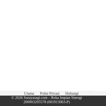
Utama
Polisi Privasi
Hubungi
© 2026
Surayasagi.com
–
Reka Impian Sinergi
200903295578 (001913063-P)