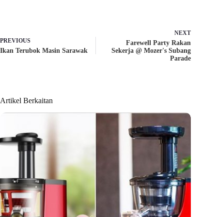
c
T
a
l
e
w
t
e
b
i
s
g
o
t
A
r
o
t
p
a
NEXT
k
e
p
m
PREVIOUS
Farewell Party Rakan
r
Ikan Terubok Masin Sarawak
Sekerja @ Mozer's Subang
)
Parade
Artikel Berkaitan