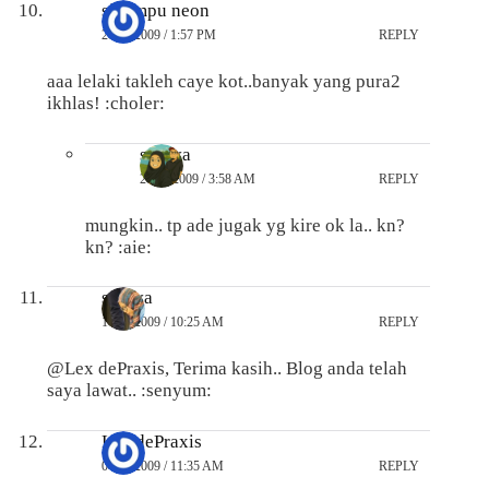
si lampu neon
20/05/2009 / 1:57 PM
REPLY
aaa lelaki takleh caye kot..banyak yang pura2
ikhlas! :choler:
suraya
27/05/2009 / 3:58 AM
REPLY
mungkin.. tp ade jugak yg kire ok la.. kn?
kn? :aie:
suraya
10/02/2009 / 10:25 AM
REPLY
@Lex dePraxis, Terima kasih.. Blog anda telah
saya lawat.. :senyum:
Lex dePraxis
04/02/2009 / 11:35 AM
REPLY