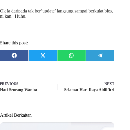
Ok la daripada tak ber’update’ langsung sampai berkulat blog
ni kan.. Huhu..
Share this post:
Share
Share
Share
Share
F
X
W
T
on
on
on
on
a
(
h
e
c
T
a
l
e
w
t
e
b
i
s
g
o
t
A
r
o
t
p
a
PREVIOUS
NEXT
k
e
p
m
Hati Seorang Wanita
Selamat Hari Raya Aidilfitri
r
)
Artikel Berkaitan