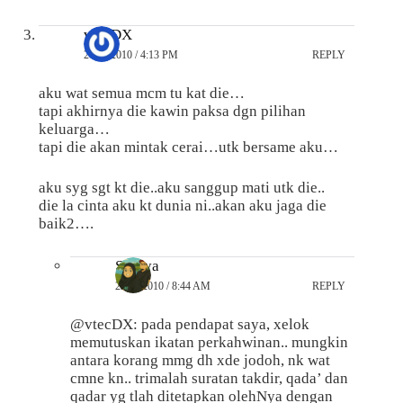
vtecDX
21/09/2010 / 4:13 PM
REPLY
aku wat semua mcm tu kat die…
tapi akhirnya die kawin paksa dgn pilihan
keluarga…
tapi die akan mintak cerai…utk bersame aku…
aku syg sgt kt die..aku sanggup mati utk die..
die la cinta aku kt dunia ni..akan aku jaga die
baik2….
Suraya
22/09/2010 / 8:44 AM
REPLY
@vtecDX: pada pendapat saya, xelok
memutuskan ikatan perkahwinan.. mungkin
antara korang mmg dh xde jodoh, nk wat
cmne kn.. trimalah suratan takdir, qada’ dan
qadar yg tlah ditetapkan olehNya dengan