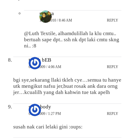
suraya
13/01/2010 / 8:46 AM
REPLY
@Luth Textile, alhamdulillah la klu cmtu..
bertuah sape dpt.. ssh nk dpt laki cmtu skng
ni.. :8
t-Rah bEB
02/11/2009 / 4:06 AM
REPLY
bgi sye,sekarang llaki tkleh cye…semua tu hanye
utk mengikut nafsu jer,buat rosak ank dara orng
jer…kcualilh yang dah kahwin tue tak apelh
somebody
01/11/2009 / 1:27 PM
REPLY
susah nak cari lelaki gini :oups: