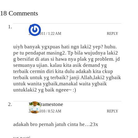
18 Comments
Afif
22/01/2011 / 1:22 AM
REPLY
uiyh banyak ygxpuas hati ngn laki2 yep? huhu.
pe tu pendapat masing2. Tp bila wujudnya laki2
g bersifat di atas si hawa nya plak yg problem. jd
semuanya ujian. kalau kita asik demand yg
terbaik cermin diri kita dulu adakah kita ckup
terbaik untuk yg terbaik? janji Allah,laki2 ygbaik
untuk wanita ygbaik,manakal waita ygbaik
untuklaki2 yg baik ngeee~ :)
Bro Framestone
22/09/2010 / 8:52 AM
REPLY
adakah bro pernah jatuh cinta he…23x