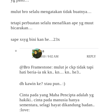
yg pasti…
mulut bro selalu mengatakan tidak buatnya…
tetapi perbuatan selalu menafikan ape yg muut
bicarakan…
sape xsyg bini kan he…23x
Suraya
22/09/2010 / 9:02 AM
REPLY
@Bro Framestone: mulut je ckp tidak tapi
hati beria-ia nk kn.. kn… kn.. he3..
dh kawin ke? xtau pun.. :)
Cinta pada yang Maha Pencipta adalah yg
hakiki.. cinta pada manusia hanya
sementara, selagi hayat dikandung badan..
:love: