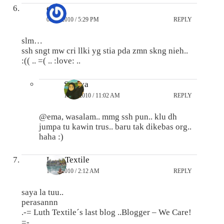
ema
09/02/2010 / 5:29 PM
REPLY
slm…
ssh sngt mw cri llki yg stia pda zmn skng nieh..
:(( .. =( .. :love: ..
Suraya
10/02/2010 / 11:02 AM
REPLY
@ema, wasalam.. mmg ssh pun.. klu dh
jumpa tu kawin trus.. baru tak dikebas org..
haha :)
Luth Textile
13/01/2010 / 2:12 AM
REPLY
saya la tuu..
perasannn
.-= Luth Textile´s last blog ..Blogger – We Care!
=-.