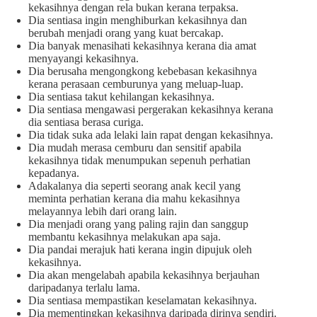
kekasihnya dengan rela bukan kerana terpaksa.
Dia sentiasa ingin menghiburkan kekasihnya dan
berubah menjadi orang yang kuat bercakap.
Dia banyak menasihati kekasihnya kerana dia amat
menyayangi kekasihnya.
Dia berusaha mengongkong kebebasan kekasihnya
kerana perasaan cemburunya yang meluap-luap.
Dia sentiasa takut kehilangan kekasihnya.
Dia sentiasa mengawasi pergerakan kekasihnya kerana
dia sentiasa berasa curiga.
Dia tidak suka ada lelaki lain rapat dengan kekasihnya.
Dia mudah merasa cemburu dan sensitif apabila
kekasihnya tidak menumpukan sepenuh perhatian
kepadanya.
Adakalanya dia seperti seorang anak kecil yang
meminta perhatian kerana dia mahu kekasihnya
melayannya lebih dari orang lain.
Dia menjadi orang yang paling rajin dan sanggup
membantu kekasihnya melakukan apa saja.
Dia pandai merajuk hati kerana ingin dipujuk oleh
kekasihnya.
Dia akan mengelabah apabila kekasihnya berjauhan
daripadanya terlalu lama.
Dia sentiasa mempastikan keselamatan kekasihnya.
Dia mementingkan kekasihnya daripada dirinya sendiri.