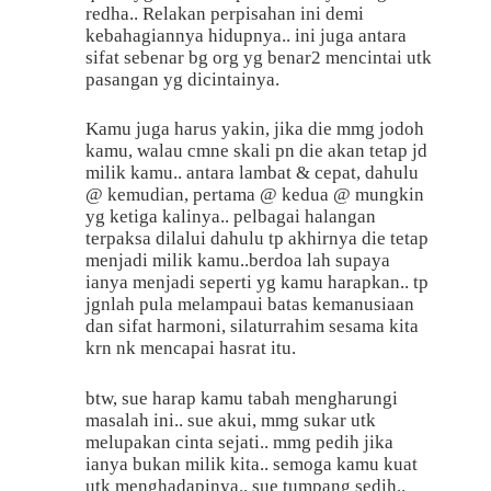
redha.. Relakan perpisahan ini demi
kebahagiannya hidupnya.. ini juga antara
sifat sebenar bg org yg benar2 mencintai utk
pasangan yg dicintainya.
Kamu juga harus yakin, jika die mmg jodoh
kamu, walau cmne skali pn die akan tetap jd
milik kamu.. antara lambat & cepat, dahulu
@ kemudian, pertama @ kedua @ mungkin
yg ketiga kalinya.. pelbagai halangan
terpaksa dilalui dahulu tp akhirnya die tetap
menjadi milik kamu..berdoa lah supaya
ianya menjadi seperti yg kamu harapkan.. tp
jgnlah pula melampaui batas kemanusiaan
dan sifat harmoni, silaturrahim sesama kita
krn nk mencapai hasrat itu.
btw, sue harap kamu tabah mengharungi
masalah ini.. sue akui, mmg sukar utk
melupakan cinta sejati.. mmg pedih jika
ianya bukan milik kita.. semoga kamu kuat
utk menghadapinya.. sue tumpang sedih..