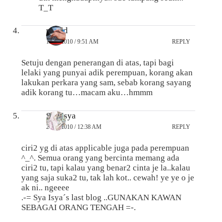
T_T
rashid
13/06/2010 / 9:51 AM
REPLY
Setuju dengan penerangan di atas, tapi bagi
lelaki yang punyai adik perempuan, korang akan
lakukan perkara yang sam, sebab korang sayang
adik korang tu…macam aku…hmmm
Sya Isya
26/02/2010 / 12:38 AM
REPLY
ciri2 yg di atas applicable juga pada perempuan
^_^. Semua orang yang bercinta memang ada
ciri2 tu, tapi kalau yang benar2 cinta je la..kalau
yang saja suka2 tu, tak lah kot.. cewah! ye ye o je
ak ni.. ngeeee
.-= Sya Isya´s last blog ..GUNAKAN KAWAN
SEBAGAI ORANG TENGAH =-.