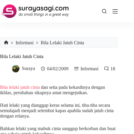
Skip
to
content
Informasi
Bila Lelaki Jatuh Cinta
Home
Bila Lelaki Jatuh Cinta
Suraya
04/02/2009
Informasi
18
Bila lelaki jatuh cinta
dan setia pada kekasihnya dengan
ikhlas, perubahan sikapnya amat mengejutkan.
Hati lelaki yang dianggap keras selama ini, tiba-tiba secara
semulajadi menjadi selembut kapas apabila sudah jatuh cinta
dengan relanya.
Bahkan lelaki yang mabuk cinta sanggup berkorban dan buat
apa sahaja untuk kekasihnya..